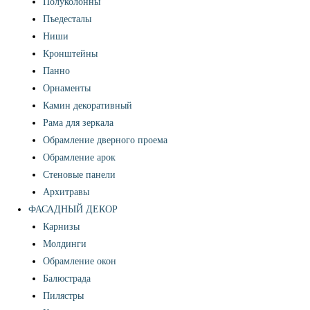
Полуколонны
Пъедесталы
Ниши
Кронштейны
Панно
Орнаменты
Камин декоративный
Рама для зеркала
Обрамление дверного проема
Обрамление арок
Стеновые панели
Архитравы
ФАСАДНЫЙ ДЕКОР
Карнизы
Молдинги
Обрамление окон
Балюстрада
Пилястры